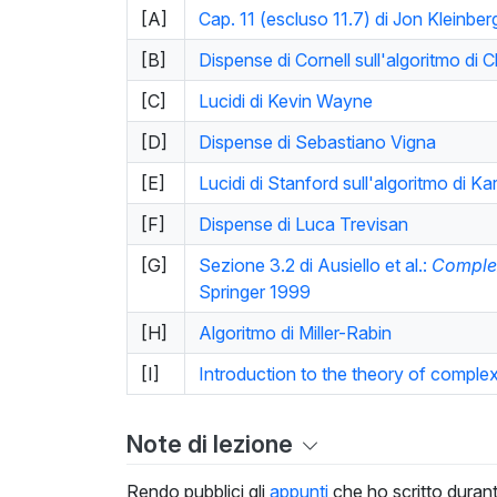
[A]
Cap. 11 (escluso 11.7) di Jon Kleinbe
[B]
Dispense di Cornell sull'algoritmo di C
[C]
Lucidi di Kevin Wayne
[D]
Dispense di Sebastiano Vigna
[E]
Lucidi di Stanford sull'algoritmo di Ka
[F]
Dispense di Luca Trevisan
[G]
Sezione 3.2 di Ausiello et al.:
Complex
Springer 1999
[H]
Algoritmo di Miller-Rabin
[I]
Introduction to the theory of complex
Note di lezione
Rendo pubblici gli
appunti
che ho scritto durant