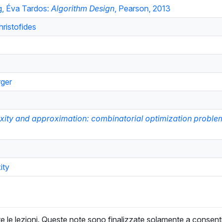
rg, Éva Tardos:
Algorithm Design
, Pearson, 2013
hristofides
rger
ity and approximation: combinatorial optimization problems
ity
e le lezioni. Queste note sono finalizzate solamente a consentir