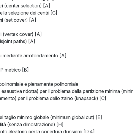
ri (center selection) [A]
lla selezione dei centri [C]
mi (set cover) [A]
ci (vertex cover) [A]
sjoint paths) [A]
ici mediante arrotondamento [A]
SP metrico [B]
polinomiale e pienamente polinomiale
saustiva ridotta) per il problema della partizione minima (mini
mento) per il problema dello zaino (knapsack) [C]
del taglio minimo globale (minimum global cut) [E]
alità (senza dimostrazione) [H]
o aleatorio per la copertura di insiemi [D.4]