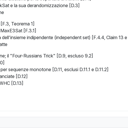
kSat e la sua derandomizzazione [D.3]
ne
[F.3, Teorema 1]
 MaxE3Sat [F.3.1]
 dell'insieme indipendente (independent set) [F.4.4, Claim 13 e
atte
ne; il "Four-Russians Trick" [D.9, escluso 9.2]
10]
 per sequenze monotone [D.11, esclusi D.11.1 e D.11.2]
lanciate [D.12]
MWHC [D.13]