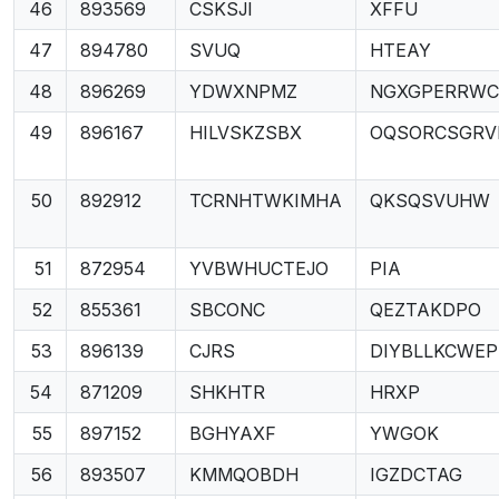
46
893569
CSKSJI
XFFU
47
894780
SVUQ
HTEAY
48
896269
YDWXNPMZ
NGXGPERRWC
49
896167
HILVSKZSBX
OQSORCSGRV
50
892912
TCRNHTWKIMHA
QKSQSVUHW
51
872954
YVBWHUCTEJO
PIA
52
855361
SBCONC
QEZTAKDPO
53
896139
CJRS
DIYBLLKCWEP
54
871209
SHKHTR
HRXP
55
897152
BGHYAXF
YWGOK
56
893507
KMMQOBDH
IGZDCTAG