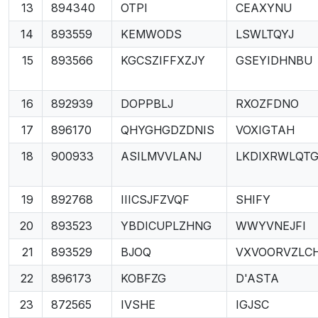
13
894340
OTPI
CEAXYNU
14
893559
KEMWODS
LSWLTQYJ
15
893566
KGCSZIFFXZJY
GSEYIDHNBU
16
892939
DOPPBLJ
RXOZFDNO
17
896170
QHYGHGDZDNIS
VOXIGTAH
18
900933
ASILMVVLANJ
LKDIXRWLQT
19
892768
IIICSJFZVQF
SHIFY
20
893523
YBDICUPLZHNG
WWYVNEJFI
21
893529
BJOQ
VXVOORVZLCH
22
896173
KOBFZG
D'ASTA
23
872565
IVSHE
IGJSC