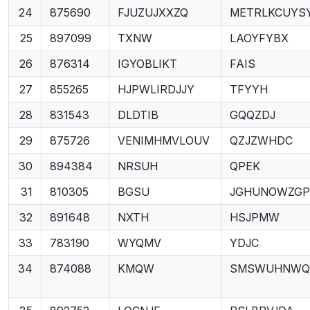
24
875690
FJUZUJXXZQ
METRLKCUYS
25
897099
TXNW
LAOYFYBX
26
876314
IGYOBLIKT
FAIS
27
855265
HJPWLIRDJJY
TFYYH
28
831543
DLDTIB
GQQZDJ
29
875726
VENIMHMVLOUV
QZJZWHDC
30
894384
NRSUH
QPEK
31
810305
BGSU
JGHUNOWZGP
32
891648
NXTH
HSJPMW
33
783190
WYQMV
YDJC
34
874088
KMQW
SMSWUHNWQ