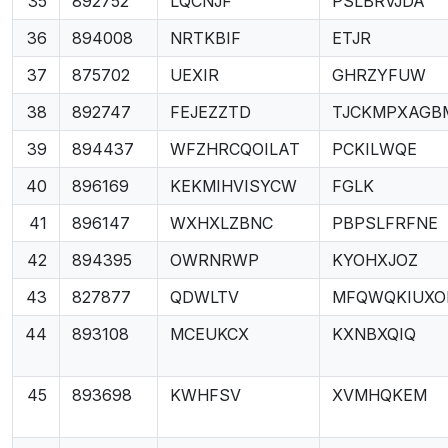
35
892752
LQCNJF
PSLBRVJDA
36
894008
NRTKBIF
ETJR
37
875702
UEXIR
GHRZYFUW
38
892747
FEJEZZTD
TJCKMPXAGB
39
894437
WFZHRCQOILAT
PCKILWQE
40
896169
KEKMIHVISYCW
FGLK
41
896147
WXHXLZBNC
PBPSLFRFNE
42
894395
OWRNRWP
KYOHXJOZ
43
827877
QDWLTV
MFQWQKIUXO
44
893108
MCEUKCX
KXNBXQIQ
45
893698
KWHFSV
XVMHQKEM