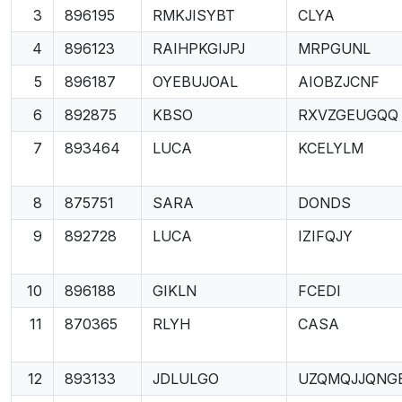
3
896195
RMKJISYBT
CLYA
4
896123
RAIHPKGIJPJ
MRPGUNL
5
896187
OYEBUJOAL
AIOBZJCNF
6
892875
KBSO
RXVZGEUGQQ
7
893464
LUCA
KCELYLM
8
875751
SARA
DONDS
9
892728
LUCA
IZIFQJY
10
896188
GIKLN
FCEDI
11
870365
RLYH
CASA
12
893133
JDLULGO
UZQMQJJQNG