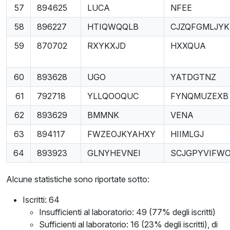
57
894625
LUCA
NFEE
58
896227
HTIQWQQLB
CJZQFGMLJYK
59
870702
RXYKXJD
HXXQUA
60
893628
UGO
YATDGTNZ
61
792718
YLLQOOQUC
FYNQMUZEXB
62
893629
BMMNK
VENA
63
894117
FWZEOJKYAHXY
HIIMLGJ
64
893923
GLNYHEVNEI
SCJGPYVIFWO
Alcune statistiche sono riportate sotto:
Iscritti: 64
Insufficienti al laboratorio: 49 (77% degli iscritti)
Sufficienti al laboratorio: 16 (23% degli iscritti), di