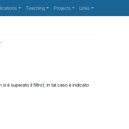
lications
Teaching
Projects
Links
.
 è superato il filtro); in tal caso è indicato