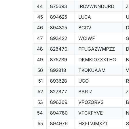
44
875693
IRDVWNNDURD
Z
45
894625
LUCA
46
894325
BGDV
D
47
893422
WCIWF
G
48
828470
FFUGAZWMPZZ
D
49
875739
DKMKIOZXXTHG
B
50
892818
TKQKUAAM
51
893628
UGO
52
827877
BBPJZ
Z
53
896369
VPQZQRVS
B
54
894780
VFCKFYVE
55
894976
HXFLVJMXZT