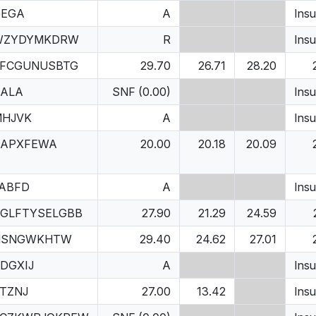
GEGA
A
Insu
WZYDYMKDRW
R
Insu
EFCGUNUSBTG
29.70
26.71
28.20
ALA
SNF (0.00)
Insu
MHJVK
A
Insu
CAPXFEWA
20.00
20.18
20.09
ABFD
A
Insu
GLFTYSELGBB
27.90
21.29
24.59
NSNGWKHTW
29.40
24.62
27.01
DGXIJ
A
Insu
TZNJ
27.00
13.42
Insu