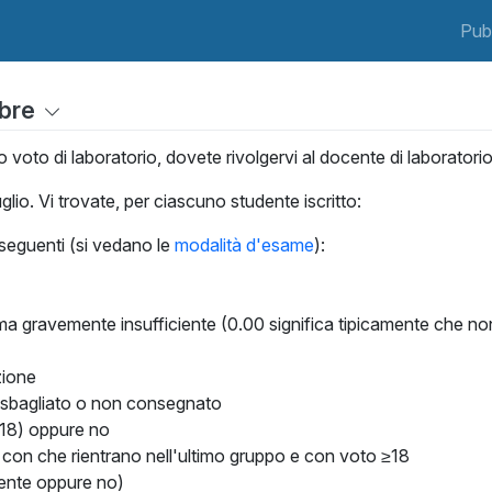
Pub
mbre
 voto di laboratorio, dovete rivolgervi al docente di laboratorio
glio. Vi trovate, per ciascuno studente iscritto:
 seguenti (si vedano le
modalità d'esame
):
 ma gravemente insufficiente (0.00 significa tipicamente che non si
zione
ia sbagliato o non consegnato
≥18) oppure no
i con che rientrano nell'ultimo gruppo e con voto ≥18
ciente oppure no)