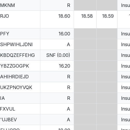
XMKNM
R
Insu
RJO
18.60
18.58
18.59
PFY
16.00
Insu
SHPWIHLJDNI
A
Insu
KBDQZEFFEHG
SNF (0.00)
Insu
HYBZZGOGPK
16.20
Insu
AHIHRDIEJD
R
Insu
RUKZPNOYVQK
R
Insu
IA
R
Insu
FXVUL
A
Insu
'UJBEV
A
Insu