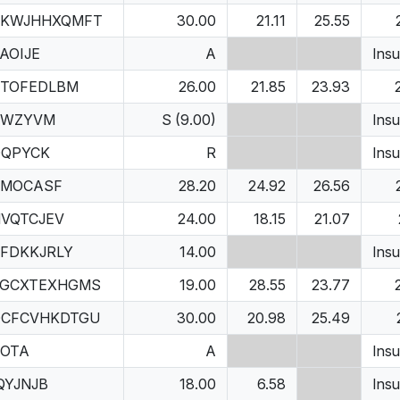
SKWJHHXQMFT
30.00
21.11
25.55
AOIJE
A
Insu
TOFEDLBM
26.00
21.85
23.93
CWZYVM
S (9.00)
Insu
DQPYCK
R
Insu
RMOCASF
28.20
24.92
26.56
VQTCJEV
24.00
18.15
21.07
FDKKJRLY
14.00
Insu
FGCXTEXHGMS
19.00
28.55
23.77
QCFCVHKDTGU
30.00
20.98
25.49
OTA
A
Insu
QYJNJB
18.00
6.58
Insu