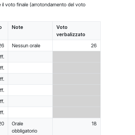
ia e il voto finale (arrotondamento del voto
o
Note
Voto
verbalizzato
26
Nessun orale
26
ff.
ff.
ff.
ff.
ff.
ff.
20
Orale
18
obbligatorio