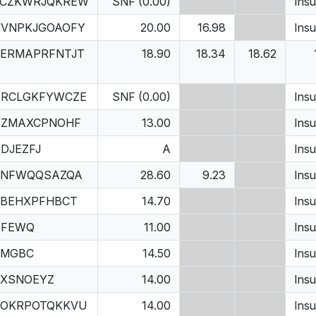
VCZKWRJQKREW
SNF (0.00)
Insu
VNPKJGOAOFY
20.00
16.98
Insu
ERMAPRFNTJT
18.90
18.34
18.62
QRCLGKFYWCZE
SNF (0.00)
Insu
AZMAXCPNOHF
13.00
Insu
DJEZFJ
A
Insu
TNFWQQSAZQA
28.60
9.23
Insu
BEHXPFHBCT
14.70
Insu
QFEWQ
11.00
Insu
VMGBC
14.50
Insu
XSNOEYZ
14.00
Insu
POKRPOTQKKVU
14.00
Insu