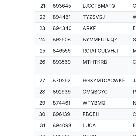
21
893645
LJCCFBMATQ
22
894461
TYZSVSJ
23
894340
ARKF
24
892608
BYMMFUDJQZ
S
25
846556
ROIAFCULVHJI
26
893569
MTHTKRB
27
870262
HGXYMTOACWKE
J
28
892939
GMQBGYC
P
29
874461
WTYBMQ
30
896139
FBQEH
C
31
894098
LUCA
E