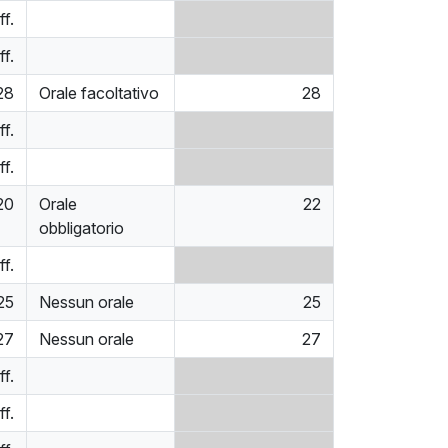
ff.
ff.
28
Orale facoltativo
28
ff.
ff.
20
Orale
22
obbligatorio
ff.
25
Nessun orale
25
27
Nessun orale
27
ff.
ff.