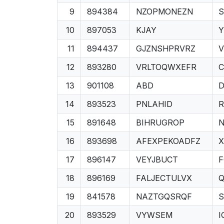
9
894384
NZOPMONEZN
10
897053
KJAY
Y
11
894437
GJZNSHPRVRZ
V
12
893280
VRLTOQWXEFR
13
901108
ABD
14
893523
PNLAHID
15
891648
BIHRUGROP
N
16
893698
AFEXPEKOADFZ
X
17
896147
VEYJBUCT
18
896169
FALJECTULVX
19
841578
NAZTGQSRQF
S
20
893529
VYWSEM
I