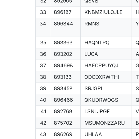
32
892905
QSVB
33
896187
KNBMZIULOJLE
H
34
896844
RMNS
Y
35
893363
HAQNTPQ
36
893202
LUCA
37
894698
HAFCPPUYQJ
G
38
893133
ODCDXRWTHI
39
893458
SRJGPL
S
40
896466
QKUDRWOGS
41
892768
LSNLJPGF
42
875702
MSUMONZZARU
B
43
896269
UHLAA