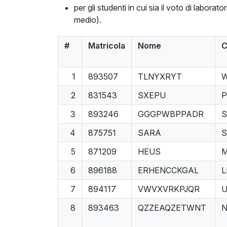
per gli studenti in cui sia il voto di laborat
medio).
#
Matricola
Nome
C
1
893507
TLNYXRYT
2
831543
SXEPU
3
893246
GGGPWBPPADR
4
875751
SARA
S
5
871209
HEUS
6
896188
ERHENCCKGAL
L
7
894117
VWVXVRKPJQR
8
893463
QZZEAQZETWNT
N