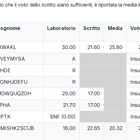
orio che il voto dello scritto siano sufficienti, è riportata la med
ognome
Laboratorio
Scritto
Media
Vot
WWAKL
30.00
21.60
25.80
PVEYMYSA
A
Insu
SHDE
R
Insu
ONHJOEFU
R
Insu
MOWQUQZOH
29.00
17.00
Insu
PHA
21.70
17.00
Insu
UPTK
SNF (0.00)
Insu
MISHKZSCUB
18.00
22.65
20.32