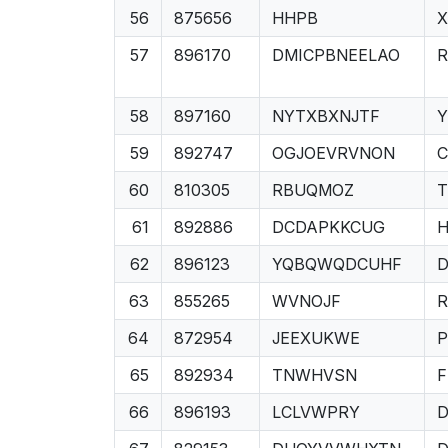
56
875656
HHPB
57
896170
DMICPBNEELAO
R
58
897160
NYTXBXNJTF
Y
59
892747
OGJOEVRVNON
C
60
810305
RBUQMOZ
T
61
892886
DCDAPKKCUG
62
896123
YQBQWQDCUHF
D
63
855265
WVNOJF
64
872954
JEEXUKWE
P
65
892934
TNWHVSN
F
66
896193
LCLVWPRY
D