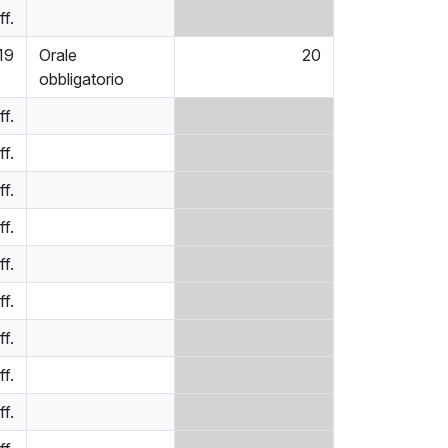
ff.
19
Orale
20
obbligatorio
ff.
ff.
ff.
ff.
ff.
ff.
ff.
ff.
ff.