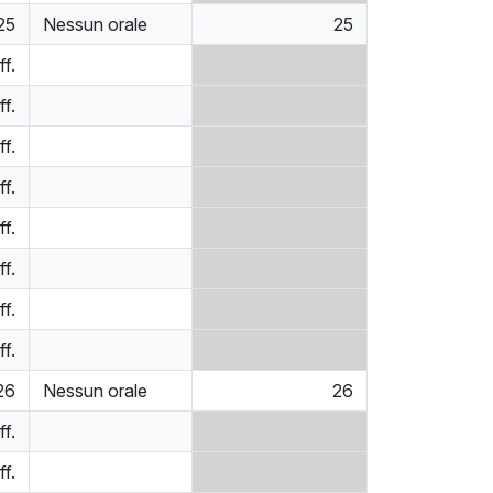
25
Nessun orale
25
ff.
ff.
ff.
ff.
ff.
ff.
ff.
ff.
26
Nessun orale
26
ff.
ff.