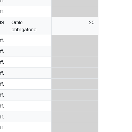
ff.
ff.
19
Orale
20
obbligatorio
ff.
ff.
ff.
ff.
ff.
ff.
ff.
ff.
ff.